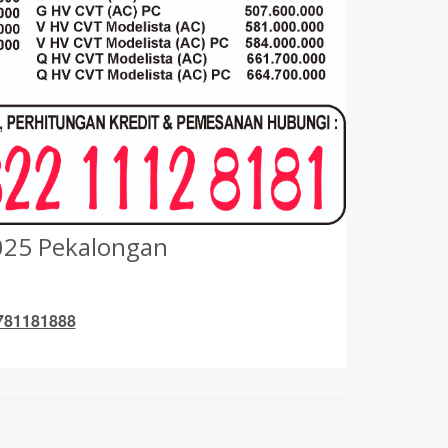
2025 Pekalongan
5781181888