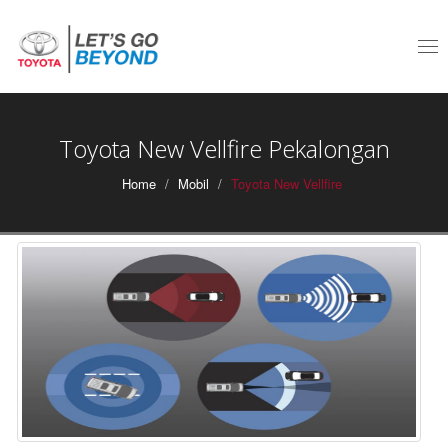
Tog
nav
Toyota New Vellfire Pekalongan
Home
Mobil
Toyota New Vellfire