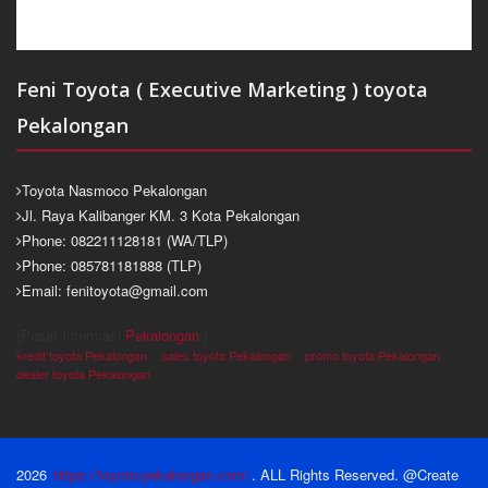
Feni Toyota ( Executive Marketing ) toyota
Pekalongan
Toyota Nasmoco Pekalongan
Jl. Raya Kalibanger KM. 3 Kota Pekalongan
Phone: 082211128181 (WA/TLP)
Phone: 085781181888 (TLP)
Email: fenitoyota@gmail.com
(Pusat Informasi
Pekalongan
|
kredit toyota Pekalongan
sales toyota Pekalongan
promo toyota Pekalongan
dealer toyota Pekalongan
2026
https://toyota-pekalongan.com/
. ALL Rights Reserved. @Create