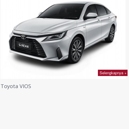
Selengkapnya +
All new Toyota Avanza