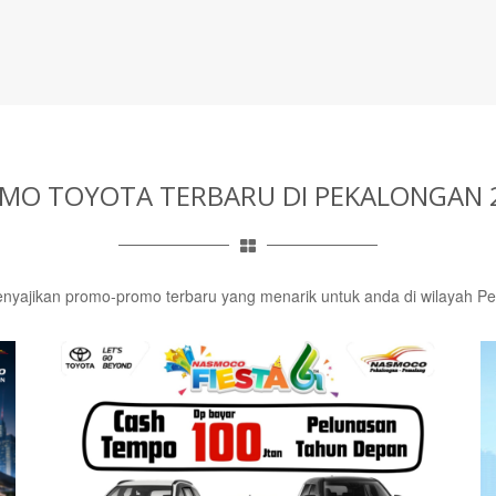
MO TOYOTA TERBARU
DI PEKALONGAN 
enyajikan promo-promo terbaru yang menarik untuk anda di wilayah P