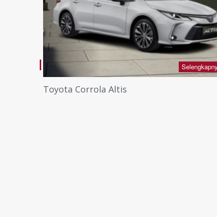
Selengkapnya +
Seleng
All new Toyota Avanza