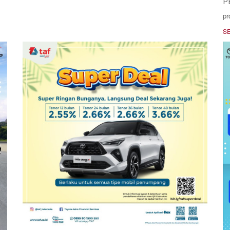
P
pr
S