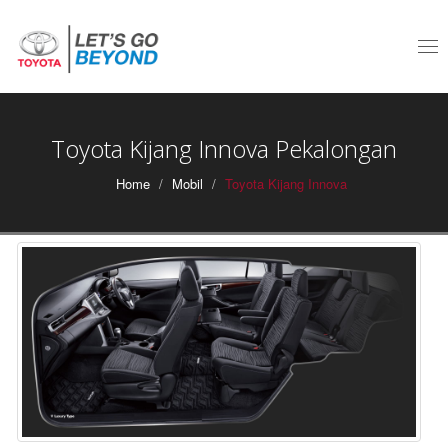
Tog
nav
Toyota Kijang Innova Pekalongan
Home
Mobil
Toyota Kijang Innova