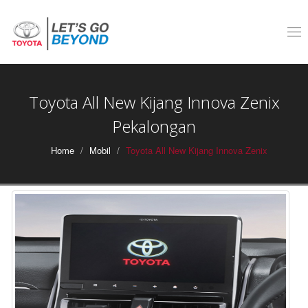
Tog
nav
Toyota All New Kijang Innova Zenix
Pekalongan
Home
Mobil
Toyota All New Kijang Innova Zenix