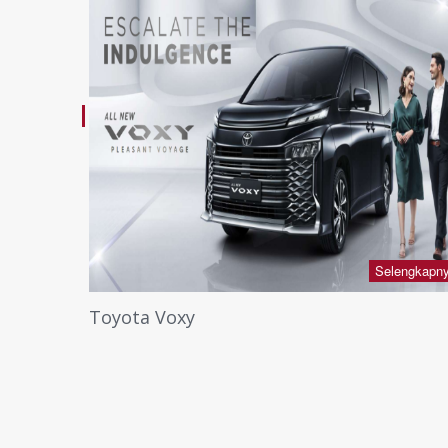
lengkapnya +
Selengkapn
Toyota Voxy