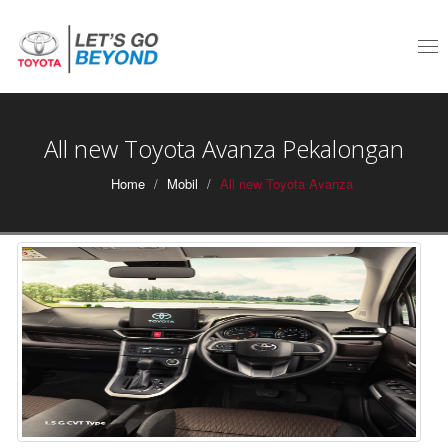
Tog
nav
All new Toyota Avanza Pekalongan
Home
Mobil
All new Toyota Avanza