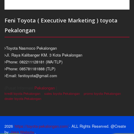
Feni Toyota ( Executive Marketing ) toyota
Pekalongan
Toyota Nasmoco Pekalongan
Jl. Raya Kalibanger KM. 3 Kota Pekalongan
Phone: 082211128181 (WA/TLP)
Phone: 085781181888 (TLP)
Email: fenitoyota@gmail.com
(Pusat Informasi
Pekalongan
|
kredit toyota Pekalongan
sales toyota Pekalongan
promo toyota Pekalongan
dealer toyota Pekalongan
2026
https://toyota-pekalongan.com/
. ALL Rights Reserved. @Create
by
Jasa Website
.